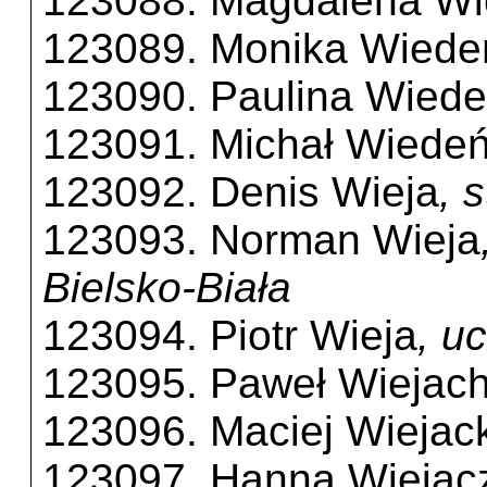
123088. Magdalena Wi
123089. Monika Wiede
123090. Paulina Wied
123091. Michał Wiedeń
123092. Denis Wieja
, 
123093. Norman Wieja
Bielsko-Biała
123094. Piotr Wieja
, u
123095. Paweł Wiejac
123096. Maciej Wiejack
123097. Hanna Wiejac