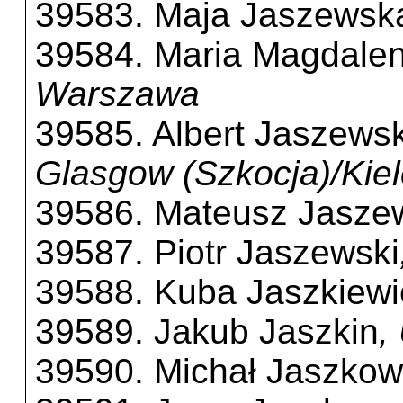
39583. Maja Jaszewsk
39584. Maria Magdale
Warszawa
39585. Albert Jaszewsk
Glasgow (Szkocja)/Kie
39586. Mateusz Jasze
39587. Piotr Jaszewski
39588. Kuba Jaszkiewi
39589. Jakub Jaszkin
,
39590. Michał Jaszkow