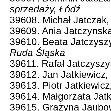
sprzedaży, Łódź
39608. Michał Jatczak
39609. Ania Jatczynsk
39610. Beata Jatczysz
Ruda Śląska
39611. Rafał Jatczyszy
39612. Jan Jatkiewicz
,
39613. Piotr Jatkiewicz
39614. Małgorzata Jat
39615. Grażyna Jaubows