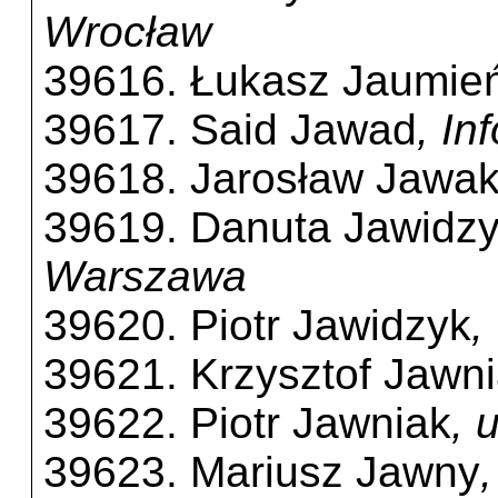
Wrocław
39616. Łukasz Jaumie
39617. Said Jawad
, In
39618. Jarosław Jawak
39619. Danuta Jawidz
Warszawa
39620. Piotr Jawidzyk
,
39621. Krzysztof Jawn
39622. Piotr Jawniak
, 
39623. Mariusz Jawny