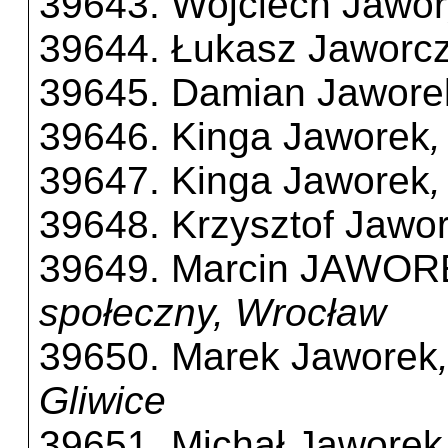
39643. Wojciech Jawor
39644. Łukasz Jaworc
39645. Damian Jawore
39646. Kinga Jaworek
39647. Kinga Jaworek
39648. Krzysztof Jawo
39649. Marcin JAWO
społeczny, Wrocław
39650. Marek Jaworek
Gliwice
39651. Michał Jaworek