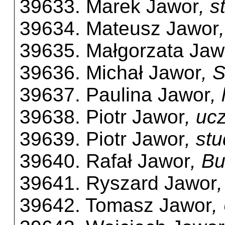
39633. Marek Jawor
, 
39634. Mateusz Jawor
39635. Małgorzata Jaw
39636. Michał Jawor
, 
39637. Paulina Jawor
,
39638. Piotr Jawor
, uc
39639. Piotr Jawor
, st
39640. Rafał Jawor
, B
39641. Ryszard Jawor
39642. Tomasz Jawor
,