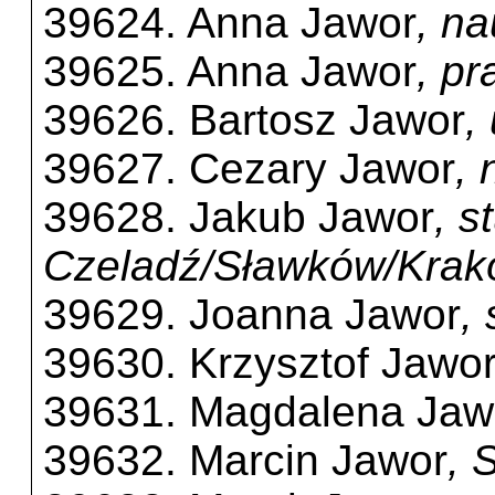
39624. Anna Jawor
, n
39625. Anna Jawor
, p
39626. Bartosz Jawor
,
39627. Cezary Jawor
, 
39628. Jakub Jawor
, s
Czeladź/Sławków/Kra
39629. Joanna Jawor
,
39630. Krzysztof Jawo
39631. Magdalena Jaw
39632. Marcin Jawor
, 