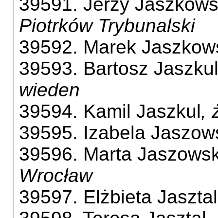
39591. Jerzy Jaszkows
Piotrków Trybunalski
39592. Marek Jaszkow
39593. Bartosz Jaszku
wieden
39594. Kamil Jaszkul
, 
39595. Izabela Jaszow
39596. Marta Jaszows
Wrocław
39597. Elżbieta Jasztal