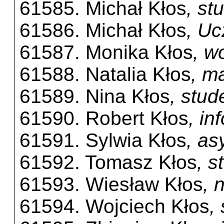
61585. Michał Kłos
, st
61586. Michał Kłos
, Uc
61587. Monika Kłos
, w
61588. Natalia Kłos
, m
61589. Nina Kłos
, stu
61590. Robert Kłos
, i
61591. Sylwia Kłos
, as
61592. Tomasz Kłos
, s
61593. Wiesław Kłos
, 
61594. Wojciech Kłos
,