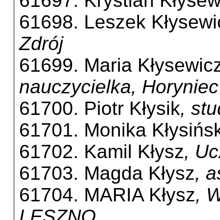
61697. Krystian Kłysew
61698. Leszek Kłysewi
Zdrój
61699. Maria Kłysewic
nauczycielka, Horyniec
61700. Piotr Kłysik
, st
61701. Monika Kłysińs
61702. Kamil Kłysz
, U
61703. Magda Kłysz
, 
61704. MARIA Kłysz
, 
LESZNO