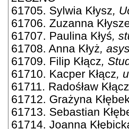
61705. Sylwia Kłysz
, U
61706. Zuzanna Kłysze
61707. Paulina Kłyś
, s
61708. Anna Kłyż
, asy
61709. Filip Kłącz
, Stu
61710. Kacper Kłącz
, 
61711. Radośław Kłąc
61712. Grażyna Kłębe
61713. Sebastian Kłęb
61714. Joanna Kłębick