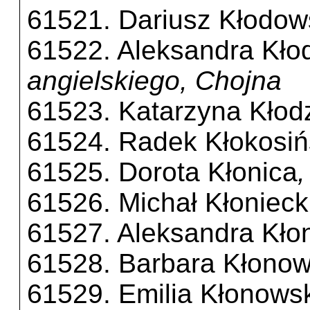
61521. Dariusz Kłodow
61522. Aleksandra Kło
angielskiego, Chojna
61523. Katarzyna Kłod
61524. Radek Kłokosiń
61525. Dorota Kłonica
61526. Michał Kłonieck
61527. Aleksandra Kł
61528. Barbara Kłono
61529. Emilia Kłonows