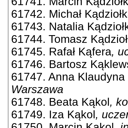
61741. Marcin Kądzioł
61742. Michał Kądzioł
61743. Natalia Kądzioł
61744. Tomasz Kądzio
61745. Rafał Kąfera
, u
61746. Bartosz Kąklew
61747. Anna Klaudyna
Warszawa
61748. Beata Kąkol
, k
61749. Iza Kąkol
, ucze
61750. Marcin Kąkol
, 