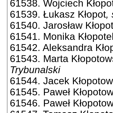
61538. Wojciech Kłopo
61539. Łukasz Kłopot
,
61540. Jarosław Kłopo
61541. Monika Kłopote
61542. Aleksandra Kło
61543. Marta Kłopotow
Trybunalski
61544. Jacek Kłopotow
61545. Paweł Kłopotow
61546. Paweł Kłopotow