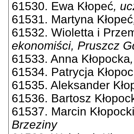
61530. Ewa Kłopeć
, u
61531. Martyna Kłopeć
61532. Wioletta i Prz
ekonomiści, Pruszcz G
61533. Anna Kłopocka
61534. Patrycja Kłopo
61535. Aleksander Kło
61536. Bartosz Kłopock
61537. Marcin Kłopock
Brzeziny