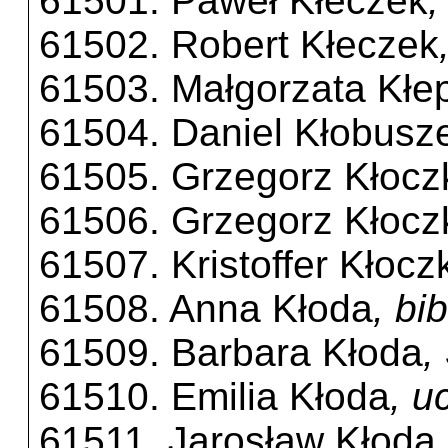
61501. Paweł Kłeczek
,
61502. Robert Kłeczek
61503. Małgorzata Kłe
61504. Daniel Kłobusz
61505. Grzegorz Kłocz
61506. Grzegorz Kłocz
61507. Kristoffer Kłocz
61508. Anna Kłoda
, bi
61509. Barbara Kłoda
,
61510. Emilia Kłoda
, u
61511. Jarosław Kłoda