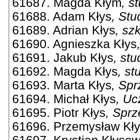
61687. Magda Kłym
, s
61688. Adam Kłys
, Stu
61689. Adrian Kłys
, s
61690. Agnieszka Kłys
61691. Jakub Kłys
, st
61692. Magda Kłys
, st
61693. Marta Kłys
, Sp
61694. Michał Kłys
, Uc
61695. Piotr Kłys
, Spr
61696. Przemysław Kł