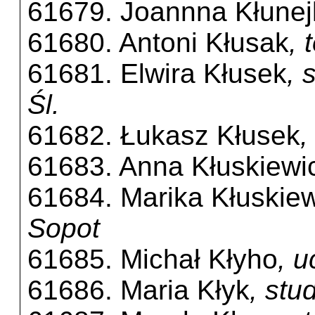
61679. Joannna Kłunej
61680. Antoni Kłusak
, 
61681. Elwira Kłusek
, 
Śl.
61682. Łukasz Kłusek
,
61683. Anna Kłuskiewi
61684. Marika Kłuskie
Sopot
61685. Michał Kłyho
, 
61686. Maria Kłyk
, stu