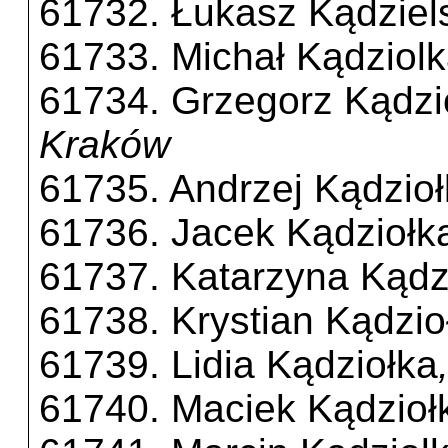
61732. Łukasz Kądziel
61733. Michał Kądziol
61734. Grzegorz Kądzi
Kraków
61735. Andrzej Kądzio
61736. Jacek Kądziołk
61737. Katarzyna Kądz
61738. Krystian Kądzio
61739. Lidia Kądziołka
61740. Maciek Kądzioł