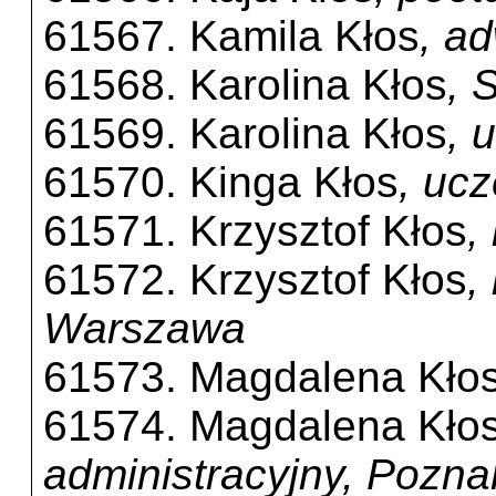
61567. Kamila Kłos
, a
61568. Karolina Kłos
, 
61569. Karolina Kłos
, 
61570. Kinga Kłos
, uc
61571. Krzysztof Kłos
,
61572. Krzysztof Kłos
,
Warszawa
61573. Magdalena Kło
61574. Magdalena Kło
administracyjny, Pozna