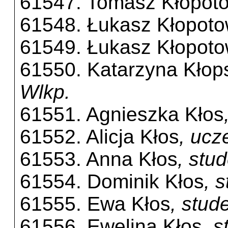
61547. Tomasz Kłopot
61548. Łukasz Kłopoto
61549. Łukasz Kłopoto
61550. Katarzyna Kłop
Wlkp.
61551. Agnieszka Kłos
61552. Alicja Kłos
, ucz
61553. Anna Kłos
, stu
61554. Dominik Kłos
, 
61555. Ewa Kłos
, stu
61556. Ewelina Kłos
, 