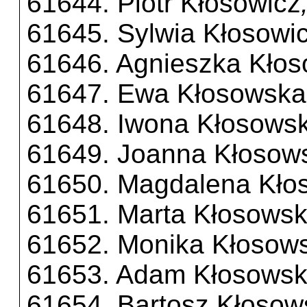
61644. Piotr Kłosowicz
61645. Sylwia Kłosowi
61646. Agnieszka Kło
61647. Ewa Kłosowska
61648. Iwona Kłosows
61649. Joanna Kłosow
61650. Magdalena Kło
61651. Marta Kłosows
61652. Monika Kłosow
61653. Adam Kłosowsk
61654. Bartosz Kłosow