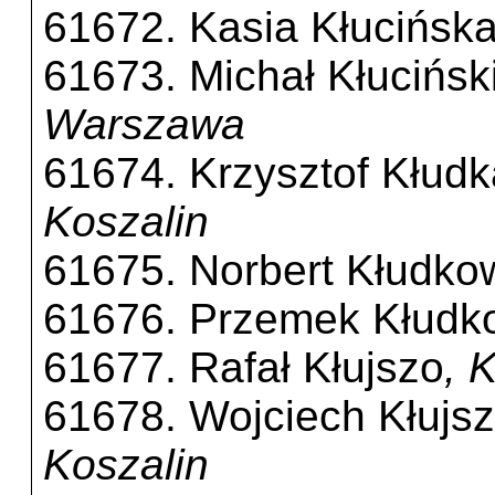
61672. Kasia Kłucińsk
61673. Michał Kłucińsk
Warszawa
61674. Krzysztof Kłudk
Koszalin
61675. Norbert Kłudko
61676. Przemek Kłudk
61677. Rafał Kłujszo
, 
61678. Wojciech Kłujs
Koszalin