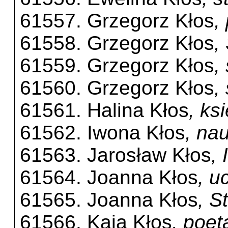
61557. Grzegorz Kłos
,
61558. Grzegorz Kłos
,
61559. Grzegorz Kłos
,
61560. Grzegorz Kłos
,
61561. Halina Kłos
, ks
61562. Iwona Kłos
, na
61563. Jarosław Kłos
,
61564. Joanna Kłos
, u
61565. Joanna Kłos
, S
61566. Kaja Kłos
, poet