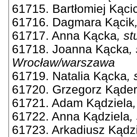
61715. Bartłomiej Kącic
61716. Dagmara Kącik
61717. Anna Kącka
, s
61718. Joanna Kącka
,
Wrocław/warszawa
61719. Natalia Kącka
,
61720. Grzegorz Kąde
61721. Adam Kądziela
61722. Anna Kądziela
,
61723. Arkadiusz Kądz