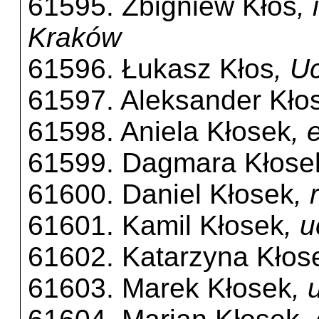
61595. Zbigniew Kłos
,
Kraków
61596. Łukasz Kłos
, U
61597. Aleksander Kło
61598. Aniela Kłosek
, 
61599. Dagmara Kłose
61600. Daniel Kłosek
, 
61601. Kamil Kłosek
, 
61602. Katarzyna Kłos
61603. Marek Kłosek
, 