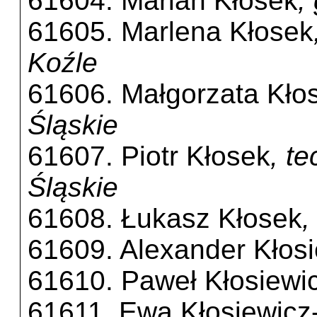
61604. Marian Kłosek
,
61605. Marlena Kłosek
Koźle
61606. Małgorzata Kło
Śląskie
61607. Piotr Kłosek
, t
Śląskie
61608. Łukasz Kłosek
,
61609. Alexander Kłos
61610. Paweł Kłosiewi
61611. Ewa Kłosiewicz