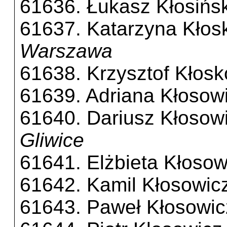
61636. Łukasz Kłosińsk
61637. Katarzyna Kłos
Warszawa
61638. Krzysztof Kłos
61639. Adriana Kłosow
61640. Dariusz Kłosow
Gliwice
61641. Elżbieta Kłosow
61642. Kamil Kłosowic
61643. Paweł Kłosowic