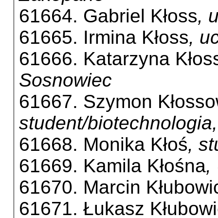
61664. Gabriel Kłoss
, 
61665. Irmina Kłoss
, u
61666. Katarzyna Kło
Sosnowiec
61667. Szymon Kłosso
student/biotechnologi
61668. Monika Kłoś
, s
61669. Kamila Kłośna
,
61670. Marcin Kłubowi
61671. Łukasz Kłubowi