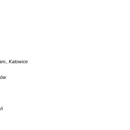
sam., Katowice
ków
ań