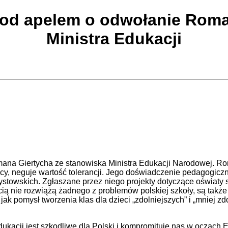
pod apelem o odwołanie Roma
Ministra Edukacji
a Giertycha ze stanowiska Ministra Edukacji Narodowej. Roma
ocy, neguje wartość tolerancji. Jego doświadczenie pedagogic
szystowskich. Zgłaszane przez niego projekty dotyczące oświat
ią nie rozwiążą żadnego z problemów polskiej szkoły, są takż
k pomysł tworzenia klas dla dzieci „zdolniejszych” i „mniej z
acji jest szkodliwe dla Polski i kompromituje nas w oczach Eu