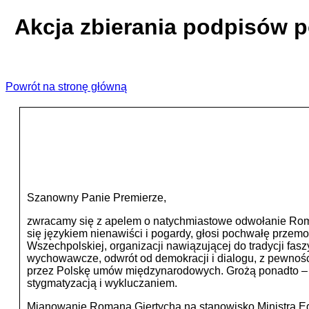
Akcja zbierania podpisów 
Powrót na stronę główną
Szanowny Panie Premierze,
zwracamy się z apelem o natychmiastowe odwołanie Roman
się językiem nienawiści i pogardy, głosi pochwałę przem
Wszechpolskiej, organizacji nawiązującej do tradycji fa
wychowawcze, odwrót od demokracji i dialogu, z pewnośc
przez Polskę umów międzynarodowych. Grożą ponadto – ja
stygmatyzacją i wykluczaniem.
Mianowanie Romana Giertycha na stanowisko Ministra Eduk