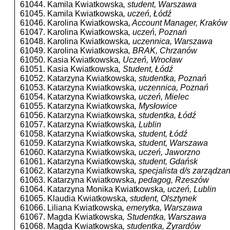
61044. Kamila Kwiatkowska
, student, Warszawa
61045. Kamila Kwiatkowska
, uczeń, Łódź
61046. Karolina Kwiatkowska
, Account Manager, Kraków
61047. Karolina Kwiatkowska
, uczeń, Poznań
61048. Karolina Kwiatkowska
, uczennica, Warszawa
61049. Karolina Kwiatkowska
, BRAK, Chrzanów
61050. Kasia Kwiatkowska
, Uczeń, Wrocław
61051. Kasia Kwiatkowska
, Student, Łódź
61052. Katarzyna Kwiatkowska
, studentka, Poznań
61053. Katarzyna Kwiatkowska
, uczennica, Poznań
61054. Katarzyna Kwiatkowska
, uczeń, Mielec
61055. Katarzyna Kwiatkowska
, Mysłowice
61056. Katarzyna Kwiatkowska
, studentka, Łódź
61057. Katarzyna Kwiatkowska
, Lublin
61058. Katarzyna Kwiatkowska
, student, Łódź
61059. Katarzyna Kwiatkowska
, student, Warszawa
61060. Katarzyna Kwiatkowska
, uczeń, Jaworzno
61061. Katarzyna Kwiatkowska
, student, Gdańsk
61062. Katarzyna Kwiatkowska
, specjalista d/s zarządzan
61063. Katarzyna Kwiatkowska
, pedagog, Rzeszów
61064. Katarzyna Monika Kwiatkowska
, uczeń, Lublin
61065. Klaudia Kwiatkowska
, student, Olsztynek
61066. Liliana Kwiatkowska
, emerytka, Warszawa
61067. Magda Kwiatkowska
, Studentka, Warszawa
61068. Magda Kwiatkowska
, studentka, Żyrardów