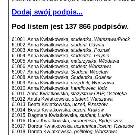
Dodaj swój podpis...
Pod listem jest 137 866 podpisów.
61001. Anna Kwiatkowska
, studentka, Warszawa/Płock
61002. Anna Kwiatkowska
, student, Gdynia
61003. Anna Kwiatkowska
, studentka, Poznań
61004. Anna Kwiatkowska
, studentka, Gdynia
61005. Anna Kwiatkowska
, maturzystka, Włodawa
61006. Anna Kwiatkowska
, student, Warszawa
61007. Anna Kwiatkowska
, Student, Wrocław
61008. Anna Kwiatkowska
, Studentka, Gdańsk
61009. Anna Kwiatkowska
, urzędnik, Warszawa
61010. Anna Kwiatkowska
, handlowiec, łódz
61011. Anna Kwiatkowska
, stażysta w OHP, Ostrołęka
61012. Anula Kwiatkowska
, student, Warszawa
61013. Beata Kwiatkowska
, uczeń, Rzeszów
61014. Beata Kwiatkowska
, uczen, Kraków
61015. Dagmara Kwiatkowska
, student, Lublin
61016. Daria Kwiatkowska
, ekonomista, Bydgoszcz
61017. Dorota Kwiatkowska
, uczennica liceum, Rzeszów
61018. Dorota Kwiatkowska
, politolog, Warszawa