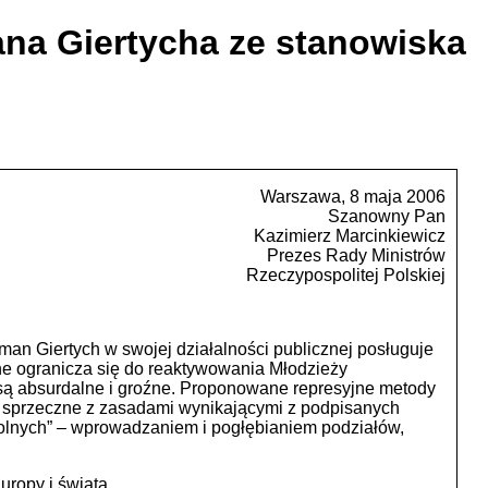
na Giertycha ze stanowiska
Warszawa, 8 maja 2006
Szanowny Pan
Kazimierz Marcinkiewicz
Prezes Rady Ministrów
Rzeczypospolitej Polskiej
n Giertych w swojej działalności publicznej posługuje
zne ogranicza się do reaktywowania Młodzieży
y są absurdalne i groźne. Proponowane represyjne metody
e sprzeczne z zasadami wynikającymi z podpisanych
dolnych” – wprowadzaniem i pogłębianiem podziałów,
ropy i świata.