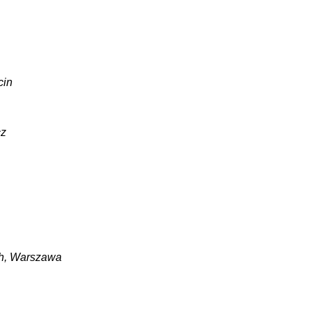
cin
cz
ych, Warszawa