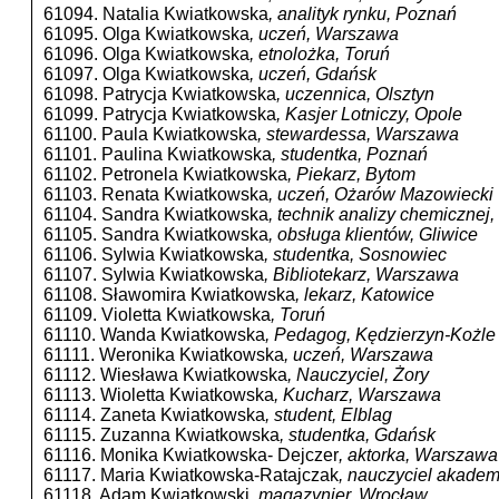
61094. Natalia Kwiatkowska
, analityk rynku, Poznań
61095. Olga Kwiatkowska
, uczeń, Warszawa
61096. Olga Kwiatkowska
, etnolożka, Toruń
61097. Olga Kwiatkowska
, uczeń, Gdańsk
61098. Patrycja Kwiatkowska
, uczennica, Olsztyn
61099. Patrycja Kwiatkowska
, Kasjer Lotniczy, Opole
61100. Paula Kwiatkowska
, stewardessa, Warszawa
61101. Paulina Kwiatkowska
, studentka, Poznań
61102. Petronela Kwiatkowska
, Piekarz, Bytom
61103. Renata Kwiatkowska
, uczeń, Ożarów Mazowiecki
61104. Sandra Kwiatkowska
, technik analizy chemicznej
61105. Sandra Kwiatkowska
, obsługa klientów, Gliwice
61106. Sylwia Kwiatkowska
, studentka, Sosnowiec
61107. Sylwia Kwiatkowska
, Bibliotekarz, Warszawa
61108. Sławomira Kwiatkowska
, lekarz, Katowice
61109. Violetta Kwiatkowska
, Toruń
61110. Wanda Kwiatkowska
, Pedagog, Kędzierzyn-Kożle
61111. Weronika Kwiatkowska
, uczeń, Warszawa
61112. Wiesława Kwiatkowska
, Nauczyciel, Żory
61113. Wioletta Kwiatkowska
, Kucharz, Warszawa
61114. Zaneta Kwiatkowska
, student, Elblag
61115. Zuzanna Kwiatkowska
, studentka, Gdańsk
61116. Monika Kwiatkowska- Dejczer
, aktorka, Warszawa
61117. Maria Kwiatkowska-Ratajczak
, nauczyciel akadem
61118. Adam Kwiatkowski
, magazynier, Wrocław