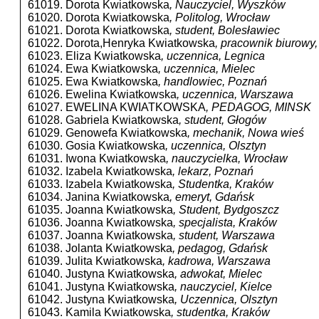
61019. Dorota Kwiatkowska
, Nauczyciel, Wyszków
61020. Dorota Kwiatkowska
, Politolog, Wrocław
61021. Dorota Kwiatkowska
, student, Bolesławiec
61022. Dorota,Henryka Kwiatkowska
, pracownik biurow
61023. Eliza Kwiatkowska
, uczennica, Legnica
61024. Ewa Kwiatkowska
, uczennica, Mielec
61025. Ewa Kwiatkowska
, handlowiec, Poznań
61026. Ewelina Kwiatkowska
, uczennica, Warszawa
61027. EWELINA KWIATKOWSKA
, PEDAGOG, MINSK
61028. Gabriela Kwiatkowska
, student, Głogów
61029. Genowefa Kwiatkowska
, mechanik, Nowa wieś
61030. Gosia Kwiatkowska
, uczennica, Olsztyn
61031. Iwona Kwiatkowska
, nauczycielka, Wrocław
61032. Izabela Kwiatkowska
, lekarz, Poznań
61033. Izabela Kwiatkowska
, Studentka, Kraków
61034. Janina Kwiatkowska
, emeryt, Gdańsk
61035. Joanna Kwiatkowska
, Student, Bydgoszcz
61036. Joanna Kwiatkowska
, specjalista, Kraków
61037. Joanna Kwiatkowska
, student, Warszawa
61038. Jolanta Kwiatkowska
, pedagog, Gdańsk
61039. Julita Kwiatkowska
, kadrowa, Warszawa
61040. Justyna Kwiatkowska
, adwokat, Mielec
61041. Justyna Kwiatkowska
, nauczyciel, Kielce
61042. Justyna Kwiatkowska
, Uczennica, Olsztyn
61043. Kamila Kwiatkowska
, studentka, Kraków