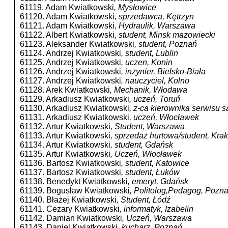
61119. Adam Kwiatkowski
, Mysłowice
61120. Adam Kwiatkowski
, sprzedawca, Kętrzyn
61121. Adam Kwiatkowski
, Hydraulik, Warszawa
61122. Albert Kwiatkowski
, student, Minsk mazowiecki
61123. Aleksander Kwiatkowski
, student, Poznań
61124. Andrzej Kwiatkowski
, student, Lublin
61125. Andrzej Kwiatkowski
, uczen, Konin
61126. Andrzej Kwiatkowski
, inżynier, Bielsko-Biała
61127. Andrzej Kwiatkowski
, nauczyciel, Kolno
61128. Arek Kwiatkowski
, Mechanik, Włodawa
61129. Arkadiusz Kwiatkowski
, uczeń, Toruń
61130. Arkadiusz Kwiatkowski
, z-ca kierownika serwisu 
61131. Arkadiusz Kwiatkowski
, uczeń, Włocławek
61132. Artur Kwiatkowski
, Student, Warszawa
61133. Artur Kwiatkowski
, sprzedaż hurtowa/student, Kra
61134. Artur Kwiatkowski
, student, Gdańsk
61135. Artur Kwiatkowski
, Uczeń, Włocławek
61136. Bartosz Kwiatkowski
, student, Katowice
61137. Bartosz Kwiatkowski
, student, Łuków
61138. Benedykt Kwiatkowski
, emeryt, Gdańsk
61139. Bogusław Kwiatkowski
, Politolog,Pedagog, Pozn
61140. Błażej Kwiatkowski
, Student, Łódź
61141. Cezary Kwiatkowski
, informatyk, Izabelin
61142. Damian Kwiatkowski
, Uczeń, Warszawa
61143. Daniel Kwiatkowski
, kucharz, Poznań