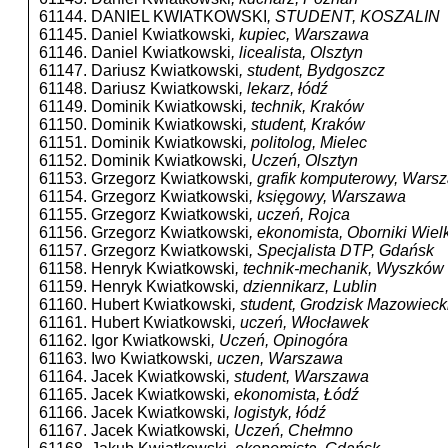
61144. DANIEL KWIATKOWSKI
, STUDENT, KOSZALIN
61145. Daniel Kwiatkowski
, kupiec, Warszawa
61146. Daniel Kwiatkowski
, licealista, Olsztyn
61147. Dariusz Kwiatkowski
, student, Bydgoszcz
61148. Dariusz Kwiatkowski
, lekarz, łódź
61149. Dominik Kwiatkowski
, technik, Kraków
61150. Dominik Kwiatkowski
, student, Kraków
61151. Dominik Kwiatkowski
, politolog, Mielec
61152. Dominik Kwiatkowski
, Uczeń, Olsztyn
61153. Grzegorz Kwiatkowski
, grafik komputerowy, Wars
61154. Grzegorz Kwiatkowski
, księgowy, Warszawa
61155. Grzegorz Kwiatkowski
, uczeń, Rojca
61156. Grzegorz Kwiatkowski
, ekonomista, Oborniki Wiel
61157. Grzegorz Kwiatkowski
, Specjalista DTP, Gdańsk
61158. Henryk Kwiatkowski
, technik-mechanik, Wyszków
61159. Henryk Kwiatkowski
, dziennikarz, Lublin
61160. Hubert Kwiatkowski
, student, Grodzisk Mazowieck
61161. Hubert Kwiatkowski
, uczeń, Włocławek
61162. Igor Kwiatkowski
, Uczeń, Opinogóra
61163. Iwo Kwiatkowski
, uczen, Warszawa
61164. Jacek Kwiatkowski
, student, Warszawa
61165. Jacek Kwiatkowski
, ekonomista, Łódź
61166. Jacek Kwiatkowski
, logistyk, łódź
61167. Jacek Kwiatkowski
, Uczeń, Chełmno